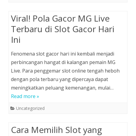
Viral! Pola Gacor MG Live
Terbaru di Slot Gacor Hari
Ini
Fenomena slot gacor hari ini kembali menjadi
perbincangan hangat di kalangan pemain MG
Live. Para penggemar slot online tengah heboh
dengan pola terbaru yang dipercaya dapat
meningkatkan peluang kemenangan, mulai…
Read more »
Uncategorized
Cara Memilih Slot yang