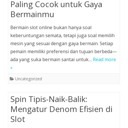
Paling Cocok untuk Gaya
Bermainmu
Bermain slot online bukan hanya soal
keberuntungan semata, tetapi juga soal memilih
mesin yang sesuai dengan gaya bermain. Setiap
pemain memiliki preferensi dan tujuan berbeda—
ada yang suka bermain santai untuk…
Read more
»
Uncategorized
Spin Tipis-Naik-Balik:
Mengatur Denom Efisien di
Slot