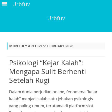
Urbfuv
Urbfuv
Skip
to
content
MONTHLY ARCHIVES:
FEBRUARY 2026
Psikologi “Kejar Kalah”:
Mengapa Sulit Berhenti
Setelah Rugi
Dalam dunia perjudian online, fenomena “kejar
kalah” menjadi salah satu jebakan psikologis
yang paling umum, terutama di platform slot.