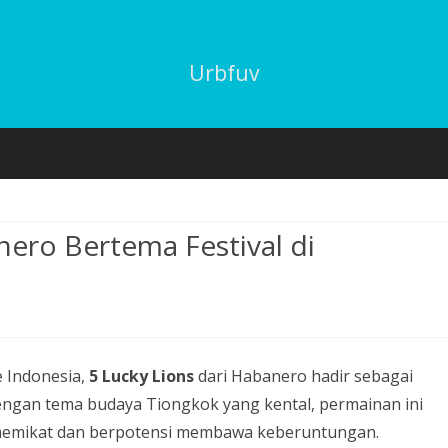
Urbfuv
Skip
to
content
nero Bertema Festival di
e Indonesia,
5 Lucky Lions
dari Habanero hadir sebagai
ky
ngan tema budaya Tiongkok yang kental, permainan ini
ns:
emikat dan berpotensi membawa keberuntungan.