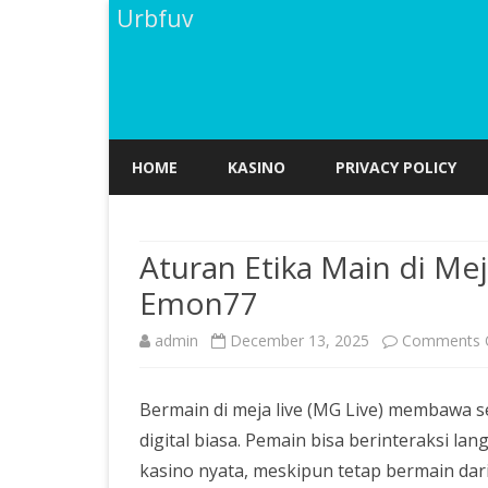
Urbfuv
HOME
KASINO
PRIVACY POLICY
Aturan Etika Main di Mej
Emon77
admin
December 13, 2025
Comments 
Bermain di meja live (MG Live) membawa s
digital biasa. Pemain bisa berinteraksi l
kasino nyata, meskipun tetap bermain dar