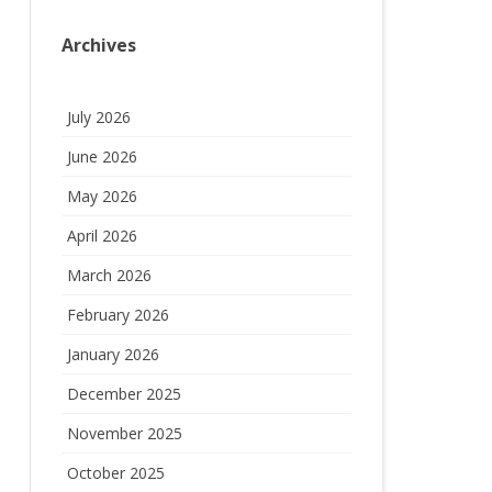
Archives
July 2026
June 2026
May 2026
April 2026
March 2026
February 2026
January 2026
December 2025
November 2025
October 2025