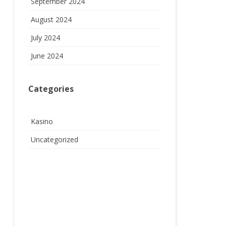
September 2024
August 2024
July 2024
June 2024
Categories
Kasino
Uncategorized