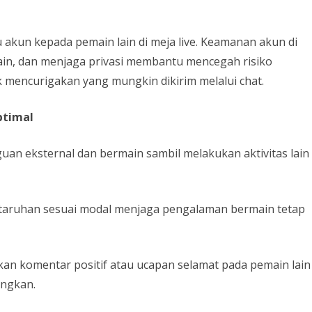
u akun kepada pemain lain di meja live. Keamanan akun di
n, dan menjaga privasi membantu mencegah risiko
nk mencurigakan yang mungkin dikirim melalui chat.
ptimal
uan eksternal dan bermain sambil melakukan aktivitas lain
 taruhan sesuai modal menjaga pengalaman bermain tetap
an komentar positif atau ucapan selamat pada pemain lain
ngkan.