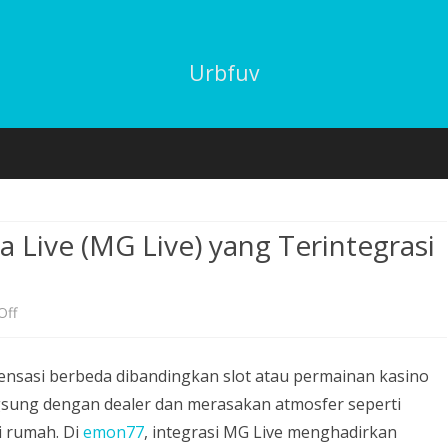
Urbfuv
Skip
to
content
a Live (MG Live) yang Terintegrasi
on
Off
Aturan
ensasi berbeda dibandingkan slot atau permainan kasino
Etika
angsung dengan dealer dan merasakan atmosfer seperti
Main
i rumah. Di
emon77
, integrasi MG Live menghadirkan