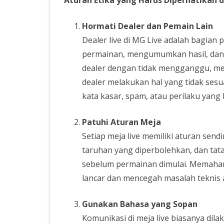
Aturan Etika yang Harus Diperhatikan 
Hormati Dealer dan Pemain Lain
Dealer live di MG Live adalah bagia
permainan, mengumumkan hasil, dan
dealer dengan tidak mengganggu, m
dealer melakukan hal yang tidak sesua
kata kasar, spam, atau perilaku ya
Patuhi Aturan Meja
Setiap meja live memiliki aturan sen
taruhan yang diperbolehkan, dan tata 
sebelum permainan dimulai. Memaha
lancar dan mencegah masalah teknis 
Gunakan Bahasa yang Sopan
Komunikasi di meja live biasanya dil