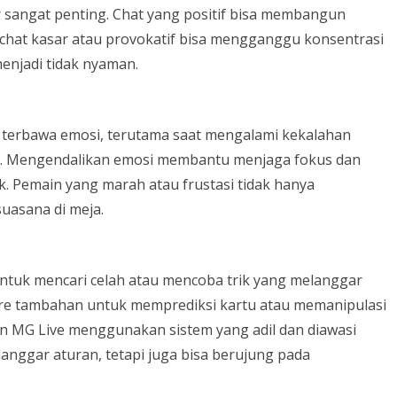
 sangat penting. Chat yang positif bisa membangun
hat kasar atau provokatif bisa mengganggu konsentrasi
njadi tidak nyaman.
 terbawa emosi, terutama saat mengalami kekalahan
ar. Mengendalikan emosi membantu menjaga fokus dan
. Pemain yang marah atau frustasi tidak hanya
suasana di meja.
tuk mencari celah atau mencoba trik yang melanggar
re tambahan untuk memprediksi kartu atau memanipulasi
n MG Live menggunakan sistem yang adil dan diawasi
langgar aturan, tetapi juga bisa berujung pada