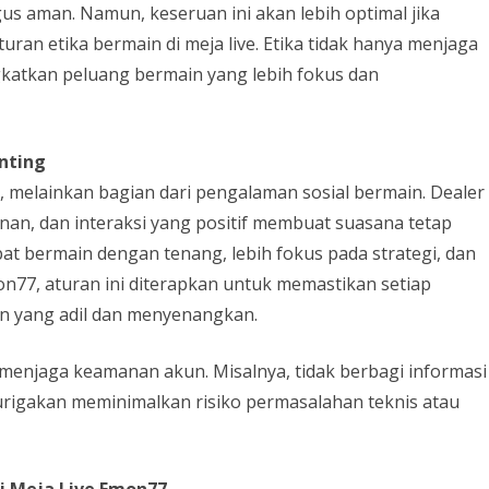
di
us aman. Namun, keseruan ini akan lebih optimal jika
an etika bermain di meja live. Etika tidak hanya menjaga
Meja
gkatkan peluang bermain yang lebih fokus dan
Live
(MG
Live)
nting
as, melainkan bagian dari pengalaman sosial bermain. Dealer
yang
inan, dan interaksi yang positif membuat suasana tetap
Terintegrasi
at bermain dengan tenang, lebih fokus pada strategi, dan
Emon77
mon77, aturan ini diterapkan untuk memastikan setiap
 yang adil dan menyenangkan.
u menjaga keamanan akun. Misalnya, tidak berbagi informasi
rigakan meminimalkan risiko permasalahan teknis atau