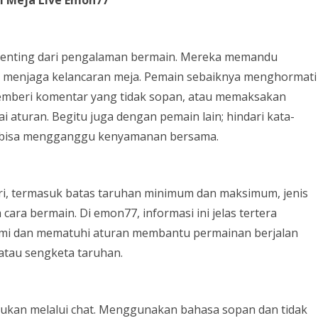
di Meja Live Emon77
n penting dari pengalaman bermain. Mereka memandu
 menjaga kelancaran meja. Pemain sebaiknya menghormati
emberi komentar yang tidak sopan, atau memaksakan
i aturan. Begitu juga dengan pemain lain; hindari kata-
ng bisa mengganggu kenyamanan bersama.
diri, termasuk batas taruhan minimum dan maksimum, jenis
cara bermain. Di emon77, informasi ini jelas tertera
mi dan mematuhi aturan membantu permainan berjalan
atau sengketa taruhan.
akukan melalui chat. Menggunakan bahasa sopan dan tidak