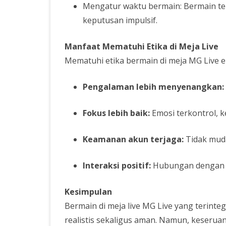
Mengatur waktu bermain: Bermain t
keputusan impulsif.
Manfaat Mematuhi Etika di Meja Live
Mematuhi etika bermain di meja MG Live
Pengalaman lebih menyenangkan:
Fokus lebih baik:
Emosi terkontrol, k
Keamanan akun terjaga:
Tidak muda
Interaksi positif:
Hubungan dengan de
Kesimpulan
Bermain di meja live MG Live yang terin
realistis sekaligus aman. Namun, keserua