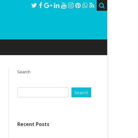
Search
Search
Recent Posts