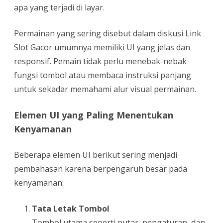
apa yang terjadi di layar.
Permainan yang sering disebut dalam diskusi Link
Slot Gacor umumnya memiliki UI yang jelas dan
responsif. Pemain tidak perlu menebak-nebak
fungsi tombol atau membaca instruksi panjang
untuk sekadar memahami alur visual permainan.
Elemen UI yang Paling Menentukan
Kenyamanan
Beberapa elemen UI berikut sering menjadi
pembahasan karena berpengaruh besar pada
kenyamanan:
Tata Letak Tombol
Tombol utama seperti putar, pengaturan, dan