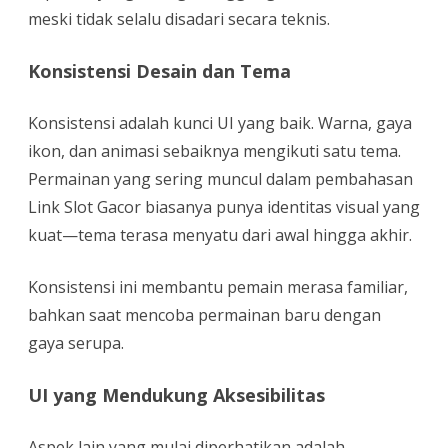
meski tidak selalu disadari secara teknis.
Konsistensi Desain dan Tema
Konsistensi adalah kunci UI yang baik. Warna, gaya
ikon, dan animasi sebaiknya mengikuti satu tema.
Permainan yang sering muncul dalam pembahasan
Link Slot Gacor biasanya punya identitas visual yang
kuat—tema terasa menyatu dari awal hingga akhir.
Konsistensi ini membantu pemain merasa familiar,
bahkan saat mencoba permainan baru dengan
gaya serupa.
UI yang Mendukung Aksesibilitas
Aspek lain yang mulai diperhatikan adalah