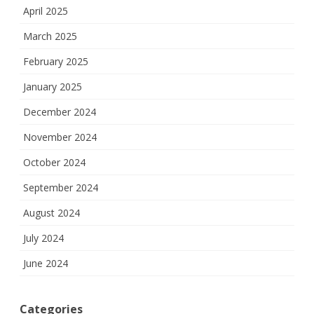
April 2025
March 2025
February 2025
January 2025
December 2024
November 2024
October 2024
September 2024
August 2024
July 2024
June 2024
Categories