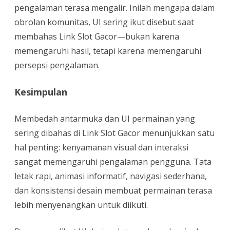
pengalaman terasa mengalir. Inilah mengapa dalam
obrolan komunitas, UI sering ikut disebut saat
membahas Link Slot Gacor—bukan karena
memengaruhi hasil, tetapi karena memengaruhi
persepsi pengalaman.
Kesimpulan
Membedah antarmuka dan UI permainan yang
sering dibahas di Link Slot Gacor menunjukkan satu
hal penting: kenyamanan visual dan interaksi
sangat memengaruhi pengalaman pengguna. Tata
letak rapi, animasi informatif, navigasi sederhana,
dan konsistensi desain membuat permainan terasa
lebih menyenangkan untuk diikuti.