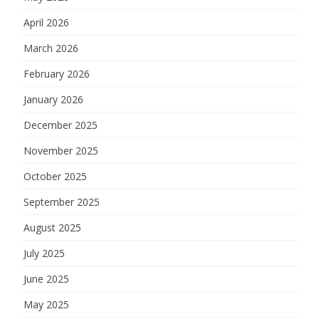
April 2026
March 2026
February 2026
January 2026
December 2025
November 2025
October 2025
September 2025
August 2025
July 2025
June 2025
May 2025