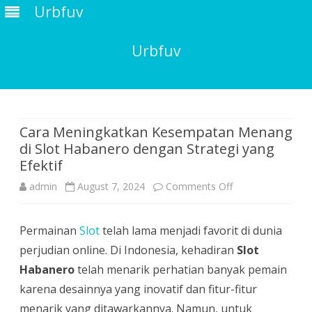
Urbfuv
Urbfuv
Skip
to
content
Cara Meningkatkan Kesempatan Menang
di Slot Habanero dengan Strategi yang
Efektif
on
admin
August 7, 2024
Comments Off
Cara
Permainan
Slot
telah lama menjadi favorit di dunia
Meningkatkan
perjudian online. Di Indonesia, kehadiran
Slot
Kesempatan
Habanero
telah menarik perhatian banyak pemain
Menang
karena desainnya yang inovatif dan fitur-fitur
menarik yang ditawarkannya. Namun, untuk
di