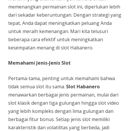
memenangkan permainan slot ini, diperlukan lebih
Slot
dari sekadar keberuntungan. Dengan strategi yang
Habanero
tepat, Anda dapat meningkatkan peluang Anda
dengan
untuk meraih kemenangan. Mari kita telusuri
beberapa cara efektif untuk meningkatkan
Strategi
kesempatan menang di slot Habanero.
yang
Efektif
Memahami Jenis-Jenis Slot
Pertama-tama, penting untuk memahami bahwa
tidak semua slot itu sama.
Slot Habanero
menawarkan berbagai jenis permainan, mulai dari
slot klasik dengan tiga gulungan hingga slot video
yang lebih kompleks dengan lima gulungan dan
berbagai fitur bonus. Setiap jenis slot memiliki
karakteristik dan volatilitas yang berbeda, jadi