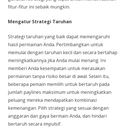
fitur-fitur ini sebaik mungkin.
Mengatur Strategi Taruhan
Strategi taruhan yang baik dapat memengaruhi
hasil permainan Anda. Pertimbangkan untuk
memulai dengan taruhan kecil dan secara bertahap
meningkatkannya jika Anda mulai menang. Ini
memberi Anda kesempatan untuk merasakan
permainan tanpa risiko besar di awal. Selain itu,
beberapa pemain memilih untuk bertaruh pada
jumlah paylines maksimum untuk meningkatkan
peluang mereka mendapatkan kombinasi
kemenangan. Pilih strategi yang sesuai dengan
anggaran dan gaya bermain Anda, dan hindari
bertaruh secara impulsif.