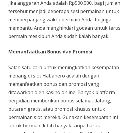
jika anggaran Anda adalah Rp500.000, bagi jumlah
tersebut menjadi beberapa sesi permainan untuk
memperpanjang waktu bermain Anda. Ini juga
membantu Anda menghindari godaan untuk terus
bermain meskipun Anda sudah kalah banyak.
Memanfaatkan Bonus dan Promosi
Salah satu cara untuk meningkatkan kesempatan
menang di slot Habanero adalah dengan
memanfaatkan bonus dan promosi yang
ditawarkan oleh kasino online. Banyak platform
perjudian memberikan bonus selamat datang,
putaran gratis, atau promosi khusus untuk
permainan slot mereka. Gunakan kesempatan ini
untuk bermain lebih banyak tanpa harus