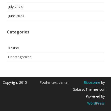
July 2024
June 2024
Categories
Kasino
Uncategorized
Copyright 2015
Footer text center
Ribosome
by
GalussoThemes.com
Powered by
WordPress