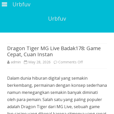
Urbfuv
Urbfuv
Skip
to
content
Dragon Tiger MG Live Badak178: Game
Cepat, Cuan Instan
on
admin
May 28, 2026
Comments Off
Dragon
Dalam dunia hiburan digital yang semakin
Tiger
berkembang, permainan dengan konsep sederhana
MG
namun menegangkan semakin banyak diminati
Live
oleh para pemain. Salah satu yang paling populer
adalah Dragon Tiger dari MG Live, sebuah game
Badak178:
live casino yang dikenal karena ritmenya yang cepat