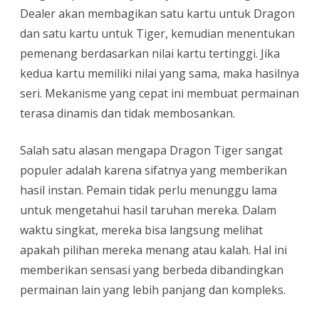
Dealer akan membagikan satu kartu untuk Dragon
dan satu kartu untuk Tiger, kemudian menentukan
pemenang berdasarkan nilai kartu tertinggi. Jika
kedua kartu memiliki nilai yang sama, maka hasilnya
seri. Mekanisme yang cepat ini membuat permainan
terasa dinamis dan tidak membosankan.
Salah satu alasan mengapa Dragon Tiger sangat
populer adalah karena sifatnya yang memberikan
hasil instan. Pemain tidak perlu menunggu lama
untuk mengetahui hasil taruhan mereka. Dalam
waktu singkat, mereka bisa langsung melihat
apakah pilihan mereka menang atau kalah. Hal ini
memberikan sensasi yang berbeda dibandingkan
permainan lain yang lebih panjang dan kompleks.