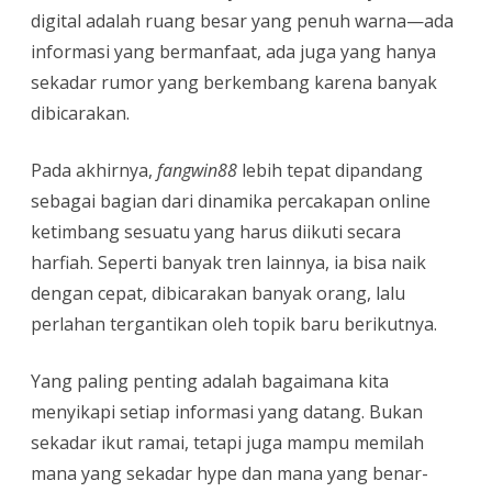
digital adalah ruang besar yang penuh warna—ada
informasi yang bermanfaat, ada juga yang hanya
sekadar rumor yang berkembang karena banyak
dibicarakan.
Pada akhirnya,
fangwin88
lebih tepat dipandang
sebagai bagian dari dinamika percakapan online
ketimbang sesuatu yang harus diikuti secara
harfiah. Seperti banyak tren lainnya, ia bisa naik
dengan cepat, dibicarakan banyak orang, lalu
perlahan tergantikan oleh topik baru berikutnya.
Yang paling penting adalah bagaimana kita
menyikapi setiap informasi yang datang. Bukan
sekadar ikut ramai, tetapi juga mampu memilah
mana yang sekadar hype dan mana yang benar-