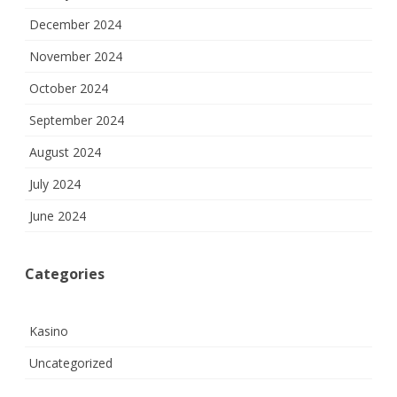
December 2024
November 2024
October 2024
September 2024
August 2024
July 2024
June 2024
Categories
Kasino
Uncategorized