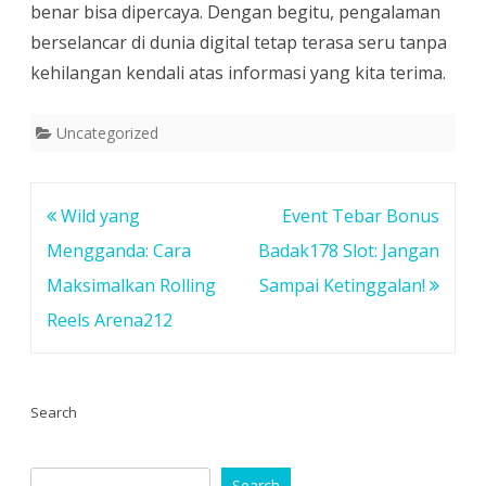
benar bisa dipercaya. Dengan begitu, pengalaman
berselancar di dunia digital tetap terasa seru tanpa
kehilangan kendali atas informasi yang kita terima.
Uncategorized
Post
Wild yang
Event Tebar Bonus
navigation
Mengganda: Cara
Badak178 Slot: Jangan
Maksimalkan Rolling
Sampai Ketinggalan!
Reels Arena212
Search
Search