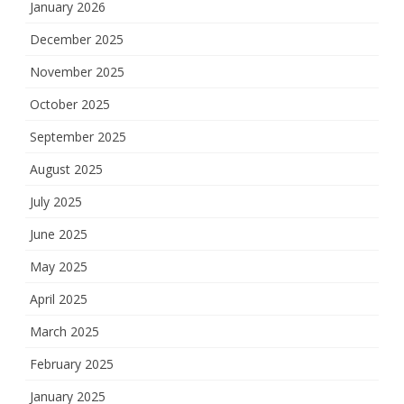
January 2026
December 2025
November 2025
October 2025
September 2025
August 2025
July 2025
June 2025
May 2025
April 2025
March 2025
February 2025
January 2025