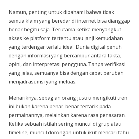
Namun, penting untuk dipahami bahwa tidak
semua klaim yang beredar di internet bisa dianggap
benar begitu saja. Terutama ketika menyangkut
akses ke platform tertentu atau janji kemudahan
yang terdengar terlalu ideal. Dunia digital penuh
dengan informasi yang bercampur antara fakta,
opini, dan interpretasi pengguna. Tanpa verifikasi
yang jelas, semuanya bisa dengan cepat berubah
menjadi asumsi yang meluas.
Menariknya, sebagian orang justru mengikuti tren
ini bukan karena benar-benar tertarik pada
permainannya, melainkan karena rasa penasaran.
Ketika sebuah istilah sering muncul di grup atau
timeline, muncul dorongan untuk ikut mencari tahu.