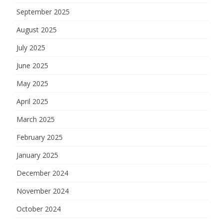
September 2025
August 2025
July 2025
June 2025
May 2025
April 2025
March 2025
February 2025
January 2025
December 2024
November 2024
October 2024