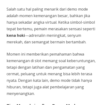
Salah satu hal paling menarik dari demo mode
adalah momen kemenangan besar, bahkan jika
hanya sekadar angka virtual. Ketika simbol-simbol
tepat bertemu, pemain merasakan sensasi seperti
kena hoki
—adrenalin meningkat, senyum
merekah, dan semangat bermain bertambah.
Momen ini memberikan pemahaman bahwa
kemenangan di slot memang soal keberuntungan,
tetapi dengan latihan dan pengamatan yang
cermat, peluang untuk menang bisa lebih terasa
nyata. Dengan kata lain, demo mode tidak hanya
hiburan, tetapi juga alat pembelajaran yang
menyenangkan.