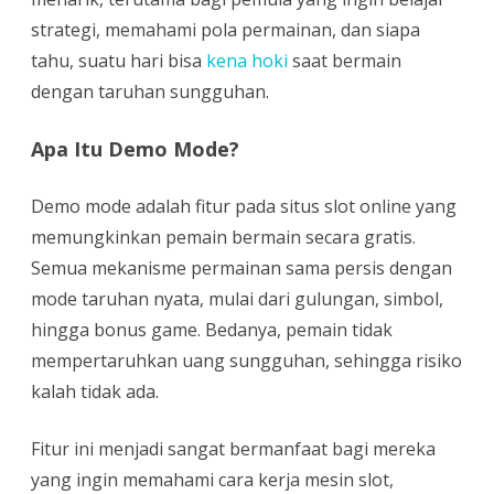
untuk
strategi, memahami pola permainan, dan siapa
Latihan
tahu, suatu hari bisa
kena hoki
saat bermain
Kena
dengan taruhan sungguhan.
Hoki
Apa Itu Demo Mode?
Demo mode adalah fitur pada situs slot online yang
memungkinkan pemain bermain secara gratis.
Semua mekanisme permainan sama persis dengan
mode taruhan nyata, mulai dari gulungan, simbol,
hingga bonus game. Bedanya, pemain tidak
mempertaruhkan uang sungguhan, sehingga risiko
kalah tidak ada.
Fitur ini menjadi sangat bermanfaat bagi mereka
yang ingin memahami cara kerja mesin slot,