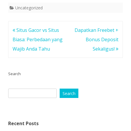
Uncategorized
Post
Situs Gacor vs Situs
Dapatkan Freebet +
navigation
Biasa: Perbedaan yang
Bonus Deposit
Wajib Anda Tahu
Sekaligus!
Search
Search
Recent Posts