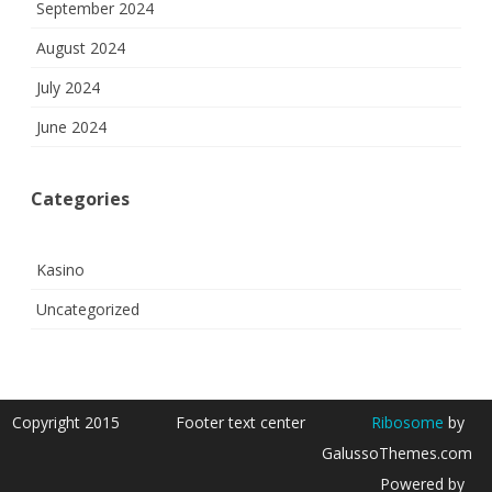
September 2024
August 2024
July 2024
June 2024
Categories
Kasino
Uncategorized
Copyright 2015
Footer text center
Ribosome
by
GalussoThemes.com
Powered by