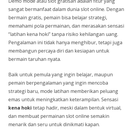
Demo mode atau slot gratisan adalah fitur yang
sangat bermanfaat dalam dunia slot online. Dengan
bermain gratis, pemain bisa belajar strategi,
memahami pola permainan, dan merasakan sensasi
“latihan kena hoki” tanpa risiko kehilangan uang.
Pengalaman ini tidak hanya menghibur, tetapi juga
membangun percaya diri dan kesiapan untuk
bermain taruhan nyata.
Baik untuk pemula yang ingin belajar, maupun
pemain berpengalaman yang ingin mencoba
strategi baru, mode latihan memberikan peluang
emas untuk meningkatkan keterampilan. Sensasi
kena hoki
tetap hadir, meski dalam bentuk virtual,
dan membuat permainan slot online semakin
menarik dan seru untuk dinikmati kapan.