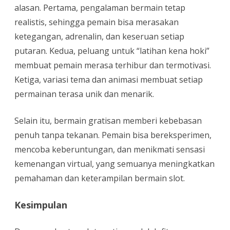
alasan. Pertama, pengalaman bermain tetap
realistis, sehingga pemain bisa merasakan
ketegangan, adrenalin, dan keseruan setiap
putaran. Kedua, peluang untuk “latihan kena hoki”
membuat pemain merasa terhibur dan termotivasi.
Ketiga, variasi tema dan animasi membuat setiap
permainan terasa unik dan menarik.
Selain itu, bermain gratisan memberi kebebasan
penuh tanpa tekanan. Pemain bisa bereksperimen,
mencoba keberuntungan, dan menikmati sensasi
kemenangan virtual, yang semuanya meningkatkan
pemahaman dan keterampilan bermain slot.
Kesimpulan