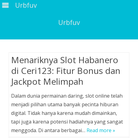
Urbfuv
Urbfuv
Skip
to
content
Menariknya Slot Habanero
di Ceri123: Fitur Bonus dan
Jackpot Melimpah
Dalam dunia permainan daring, slot online telah
menjadi pilihan utama banyak pecinta hiburan
digital. Tidak hanya karena mudah dimainkan,
tapi juga karena potensi hadiahnya yang sangat
menggoda. Di antara berbagai…
Read more »