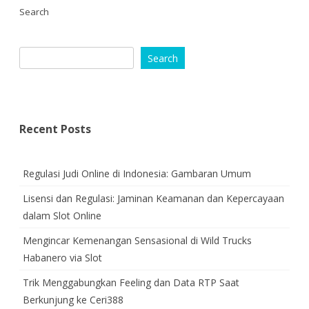
Search
Search
Recent Posts
Regulasi Judi Online di Indonesia: Gambaran Umum
Lisensi dan Regulasi: Jaminan Keamanan dan Kepercayaan
dalam Slot Online
Mengincar Kemenangan Sensasional di Wild Trucks
Habanero via Slot
Trik Menggabungkan Feeling dan Data RTP Saat
Berkunjung ke Ceri388