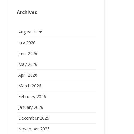
Archives
August 2026
July 2026
June 2026
May 2026
April 2026
March 2026
February 2026
January 2026
December 2025
November 2025