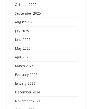
October 2025
September 2025
August 2025
July 2025
June 2025
May 2025
April 2025
March 2025
February 2025
January 2025
December 2024
November 2024