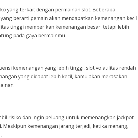
risiko yang terkait dengan permainan slot. Beberapa
ah, yang berarti pemain akan mendapatkan kemenangan kecil
ilitas tinggi memberikan kemenangan besar, tetapi lebih
rgantung pada gaya bermainmu.
ensi kemenangan yang lebih tinggi, slot volatilitas rendah
nangan yang didapat lebih kecil, kamu akan merasakan
ainan.
mbil risiko dan ingin peluang untuk memenangkan jackpot
nggi. Meskipun kemenangan jarang terjadi, ketika menang,
.