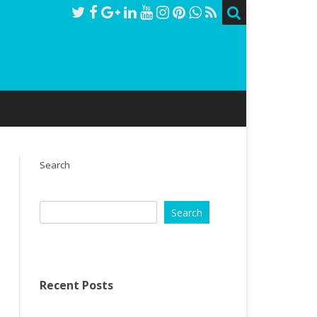
Search
Search
Recent Posts