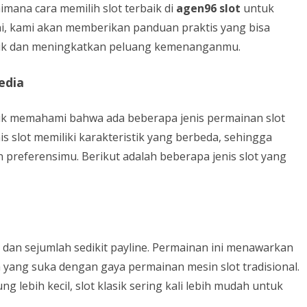
aik
imana cara memilih slot terbaik di
agen96 slot
untuk
i, kami akan memberikan panduan praktis yang bisa
aik dan meningkatkan peluang kemenanganmu.
n96
edia
k
uk memahami bahwa ada beberapa jenis permainan slot
imalkan
enis slot memiliki karakteristik yang berbeda, sehingga
enangan
 preferensimu. Berikut adalah beberapa jenis slot yang
an dan sejumlah sedikit payline. Permainan ini menawarkan
yang suka dengan gaya permainan mesin slot tradisional.
 lebih kecil, slot klasik sering kali lebih mudah untuk