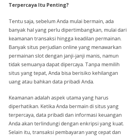
Terpercaya Itu Penting?
Tentu saja, sebelum Anda mulai bermain, ada
banyak hal yang perlu dipertimbangkan, mulai dari
keamanan transaksi hingga keadilan permainan.
Banyak situs perjudian online yang menawarkan
permainan slot dengan janji-janji manis, namun
tidak semuanya dapat dipercaya. Tanpa memilih
situs yang tepat, Anda bisa berisiko kehilangan
uang atau bahkan data pribadi Anda.
Keamanan adalah aspek utama yang harus
diperhatikan. Ketika Anda bermain di situs yang
terpercaya, data pribadi dan informasi keuangan
Anda akan terlindungi dengan enkripsi yang kuat.
Selain itu, transaksi pembayaran yang cepat dan