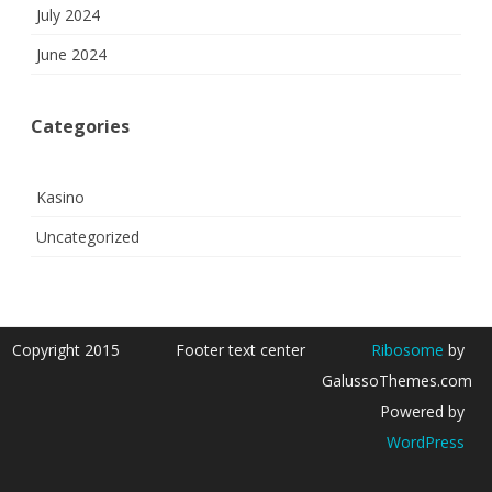
July 2024
June 2024
Categories
Kasino
Uncategorized
Copyright 2015
Footer text center
Ribosome
by
GalussoThemes.com
Powered by
WordPress