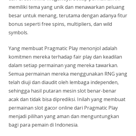
memiliki tema yang unik dan menawarkan peluang
besar untuk menang, terutama dengan adanya fitur
bonus seperti free spins, multipliers, dan wild
symbols.
Yang membuat Pragmatic Play menonjol adalah
komitmen mereka terhadap fair play dan keadilan
dalam setiap permainan yang mereka tawarkan.
Semua permainan mereka menggunakan RNG yang
telah diuji dan diaudit oleh lembaga independen,
sehingga hasil putaran mesin slot benar-benar
acak dan tidak bisa diprediksi. Inilah yang membuat
permainan slot gacor online dari Pragmatic Play
menjadi pilihan yang aman dan menguntungkan
bagi para pemain di Indonesia.