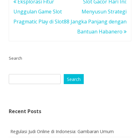
Post
Eksplorasi Fitur
Slot Gacor Hari Ini:
navigation
Unggulan Game Slot
Menyusun Strategi
Pragmatic Play di Slot88
Jangka Panjang dengan
Bantuan Habanero
Search
Search
Recent Posts
Regulasi Judi Online di Indonesia: Gambaran Umum