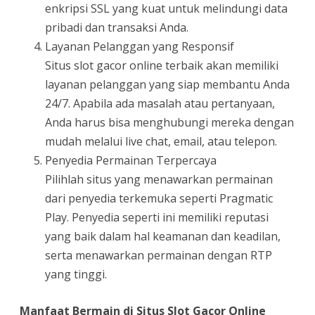
enkripsi SSL yang kuat untuk melindungi data
pribadi dan transaksi Anda.
Layanan Pelanggan yang Responsif
Situs slot gacor online terbaik akan memiliki
layanan pelanggan yang siap membantu Anda
24/7. Apabila ada masalah atau pertanyaan,
Anda harus bisa menghubungi mereka dengan
mudah melalui live chat, email, atau telepon.
Penyedia Permainan Terpercaya
Pilihlah situs yang menawarkan permainan
dari penyedia terkemuka seperti Pragmatic
Play. Penyedia seperti ini memiliki reputasi
yang baik dalam hal keamanan dan keadilan,
serta menawarkan permainan dengan RTP
yang tinggi.
Manfaat Bermain di Situs Slot Gacor Online