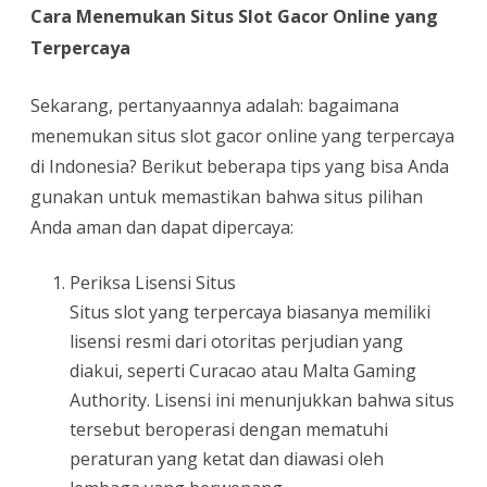
Cara Menemukan Situs Slot Gacor Online yang
Terpercaya
Sekarang, pertanyaannya adalah: bagaimana
menemukan situs slot gacor online yang terpercaya
di Indonesia? Berikut beberapa tips yang bisa Anda
gunakan untuk memastikan bahwa situs pilihan
Anda aman dan dapat dipercaya:
Periksa Lisensi Situs
Situs slot yang terpercaya biasanya memiliki
lisensi resmi dari otoritas perjudian yang
diakui, seperti Curacao atau Malta Gaming
Authority. Lisensi ini menunjukkan bahwa situs
tersebut beroperasi dengan mematuhi
peraturan yang ketat dan diawasi oleh