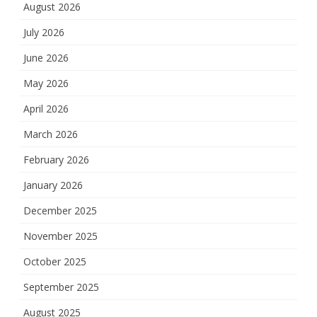
August 2026
July 2026
June 2026
May 2026
April 2026
March 2026
February 2026
January 2026
December 2025
November 2025
October 2025
September 2025
August 2025