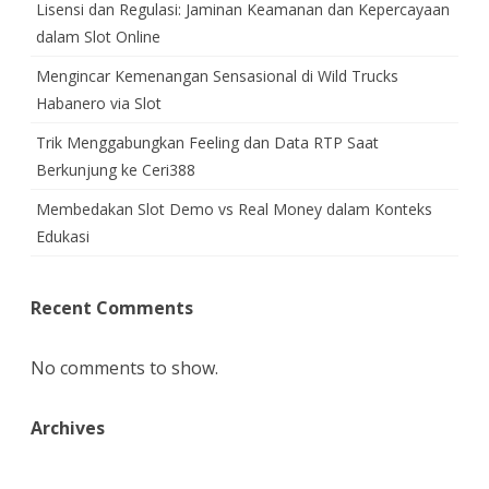
Lisensi dan Regulasi: Jaminan Keamanan dan Kepercayaan
dalam Slot Online
Mengincar Kemenangan Sensasional di Wild Trucks
Habanero via Slot
Trik Menggabungkan Feeling dan Data RTP Saat
Berkunjung ke Ceri388
Membedakan Slot Demo vs Real Money dalam Konteks
Edukasi
Recent Comments
No comments to show.
Archives