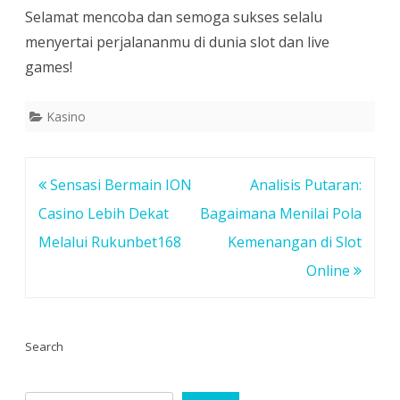
Selamat mencoba dan semoga sukses selalu
menyertai perjalananmu di dunia slot dan live
games!
Kasino
Post
Sensasi Bermain ION
Analisis Putaran:
navigation
Casino Lebih Dekat
Bagaimana Menilai Pola
Melalui Rukunbet168
Kemenangan di Slot
Online
Search