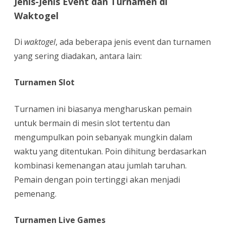
Jenis-Jenis Event dan Turnamen di
Waktogel
Di
waktogel
, ada beberapa jenis event dan turnamen
yang sering diadakan, antara lain:
Turnamen Slot
Turnamen ini biasanya mengharuskan pemain
untuk bermain di mesin slot tertentu dan
mengumpulkan poin sebanyak mungkin dalam
waktu yang ditentukan. Poin dihitung berdasarkan
kombinasi kemenangan atau jumlah taruhan.
Pemain dengan poin tertinggi akan menjadi
pemenang.
Turnamen Live Games