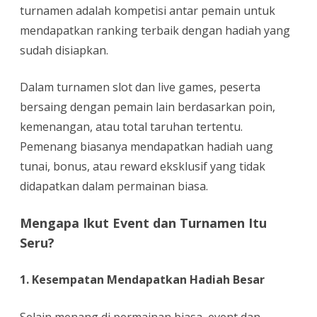
turnamen adalah kompetisi antar pemain untuk
mendapatkan ranking terbaik dengan hadiah yang
sudah disiapkan.
Dalam turnamen slot dan live games, peserta
bersaing dengan pemain lain berdasarkan poin,
kemenangan, atau total taruhan tertentu.
Pemenang biasanya mendapatkan hadiah uang
tunai, bonus, atau reward eksklusif yang tidak
didapatkan dalam permainan biasa.
Mengapa Ikut Event dan Turnamen Itu
Seru?
1. Kesempatan Mendapatkan Hadiah Besar