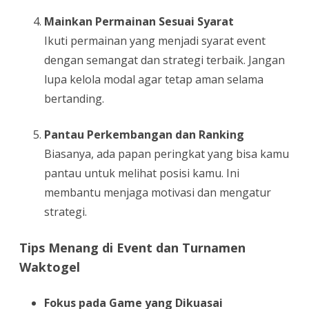
Mainkan Permainan Sesuai Syarat
Ikuti permainan yang menjadi syarat event
dengan semangat dan strategi terbaik. Jangan
lupa kelola modal agar tetap aman selama
bertanding.
Pantau Perkembangan dan Ranking
Biasanya, ada papan peringkat yang bisa kamu
pantau untuk melihat posisi kamu. Ini
membantu menjaga motivasi dan mengatur
strategi.
Tips Menang di Event dan Turnamen
Waktogel
Fokus pada Game yang Dikuasai