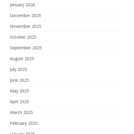
January 2026
December 2025
November 2025
October 2025
September 2025
August 2025
July 2025
June 2025
May 2025
April 2025
March 2025
February 2025
January 2025