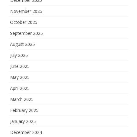
December 2025
November 2025
October 2025
September 2025
August 2025
July 2025
June 2025
May 2025
April 2025
March 2025
February 2025
January 2025
December 2024