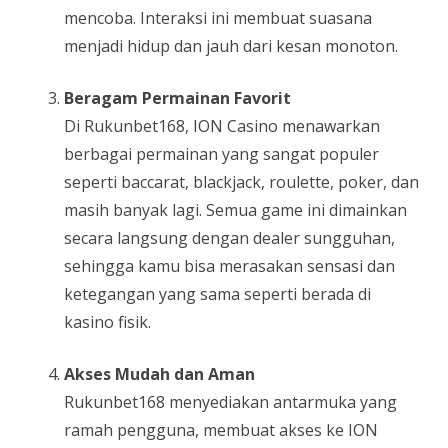
mencoba. Interaksi ini membuat suasana
menjadi hidup dan jauh dari kesan monoton.
Beragam Permainan Favorit
Di Rukunbet168, ION Casino menawarkan
berbagai permainan yang sangat populer
seperti baccarat, blackjack, roulette, poker, dan
masih banyak lagi. Semua game ini dimainkan
secara langsung dengan dealer sungguhan,
sehingga kamu bisa merasakan sensasi dan
ketegangan yang sama seperti berada di
kasino fisik.
Akses Mudah dan Aman
Rukunbet168 menyediakan antarmuka yang
ramah pengguna, membuat akses ke ION