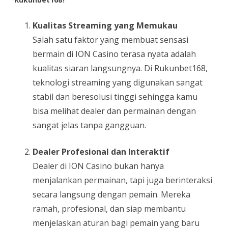
Kualitas Streaming yang Memukau
Salah satu faktor yang membuat sensasi
bermain di ION Casino terasa nyata adalah
kualitas siaran langsungnya. Di Rukunbet168,
teknologi streaming yang digunakan sangat
stabil dan beresolusi tinggi sehingga kamu
bisa melihat dealer dan permainan dengan
sangat jelas tanpa gangguan.
Dealer Profesional dan Interaktif
Dealer di ION Casino bukan hanya
menjalankan permainan, tapi juga berinteraksi
secara langsung dengan pemain. Mereka
ramah, profesional, dan siap membantu
menjelaskan aturan bagi pemain yang baru