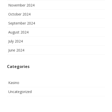
November 2024
October 2024
September 2024
August 2024
July 2024
June 2024
Categories
Kasino
Uncategorized