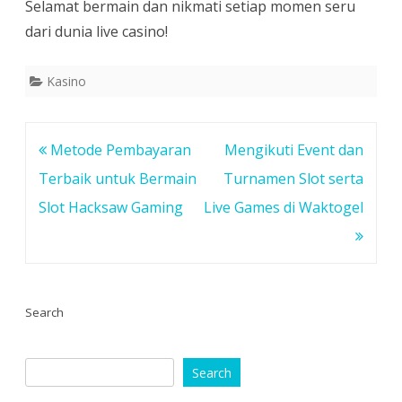
Selamat bermain dan nikmati setiap momen seru
dari dunia live casino!
Kasino
Post
Metode Pembayaran
Mengikuti Event dan
navigation
Terbaik untuk Bermain
Turnamen Slot serta
Slot Hacksaw Gaming
Live Games di Waktogel
Search
Search