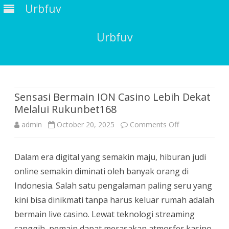
Urbfuv
Urbfuv
Skip
to
content
Sensasi Bermain ION Casino Lebih Dekat
Melalui Rukunbet168
on
admin
October 20, 2025
Comments Off
Sensasi
Dalam era digital yang semakin maju, hiburan judi
Bermain
online semakin diminati oleh banyak orang di
ION
Indonesia. Salah satu pengalaman paling seru yang
Casino
kini bisa dinikmati tanpa harus keluar rumah adalah
bermain live casino. Lewat teknologi streaming
Lebih
canggih, pemain dapat merasakan atmosfer kasino